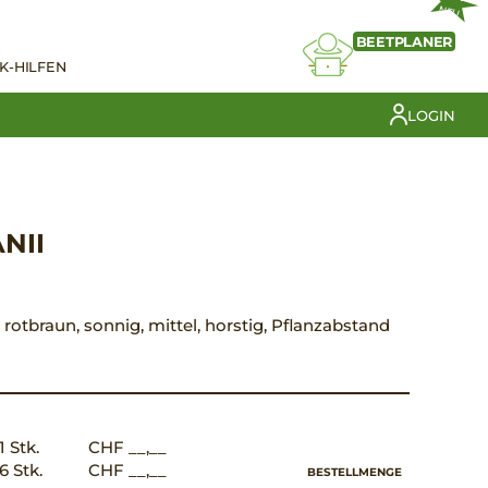
NEU
BEETPLANER
K-HILFEN
LOGIN
NII
t rotbraun, sonnig, mittel, horstig, Pflanzabstand
1 Stk.
CHF __,__
6 Stk.
CHF __,__
BESTELLMENGE