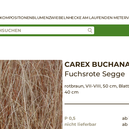
KOMPOSITIONEN
BLUMENZWIEBELN
HECKE AM LAUFENDEN METER
V
CAREX BUCHANA
Fuchsrote Segge
rotbraun, VII-VIII, 50 cm, Blat
40 cm
P 0,5
ab 
nicht lieferbar
ab 