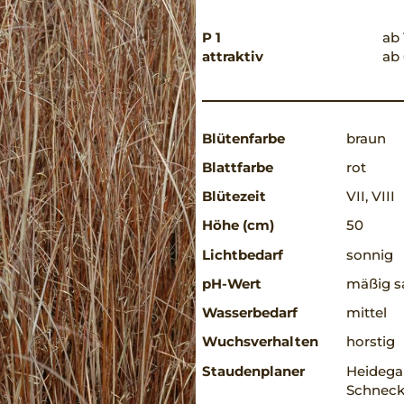
P 1
ab 
attraktiv
ab 
Blütenfarbe
braun
Blattfarbe
rot
Blütezeit
VII, VIII
Höhe (cm)
50
Lichtbedarf
sonnig
pH-Wert
mäßig sa
Wasserbedarf
mittel
Wuchsverhalten
horstig
Staudenplaner
Heidega
Schneck