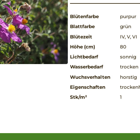
Blütenfarbe
purpur
Blattfarbe
grün
Blütezeit
IV, V, VI
Höhe (cm)
80
Lichtbedarf
sonnig
Wasserbedarf
trocken
Wuchsverhalten
horstig
Eigenschaften
trockenh
Stk/m²
1