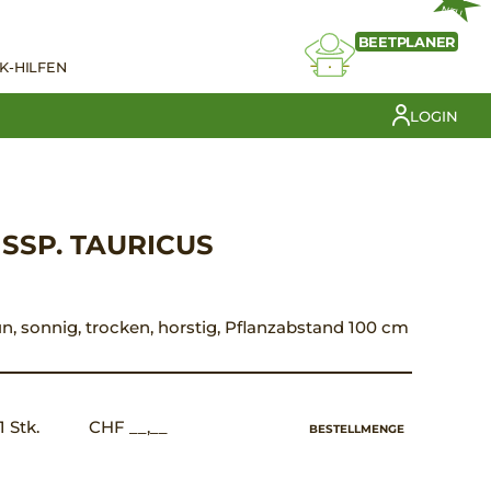
NEU
BEETPLANER
K-HILFEN
LOGIN
 SSP. TAURICUS
ün, sonnig, trocken, horstig, Pflanzabstand 100 cm
1 Stk.
CHF __,__
BESTELLMENGE