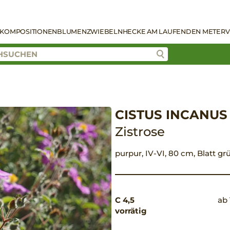
KOMPOSITIONEN
BLUMENZWIEBELN
HECKE AM LAUFENDEN METER
V
CISTUS INCANUS
Zistrose
purpur, IV-VI, 80 cm, Blatt gr
C 4,5
ab 
vorrätig