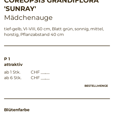
COREOPSIS GRANDIFLORA
'SUNRAY'
Mädchenauge
tief-gelb, VI-VIII, 60 cm, Blatt grün, sonnig, mittel,
horstig, Pflanzabstand 40 cm
P 1
attraktiv
ab 1 Stk.
CHF __,__
ab 6 Stk.
CHF __,__
BESTELLMENGE
Blütenfarbe