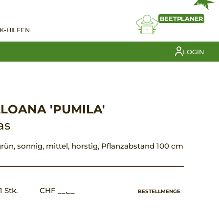
NEU
BEETPLANER
K-HILFEN
LOGIN
LOANA 'PUMILA'
as
grün, sonnig, mittel, horstig, Pflanzabstand 100 cm
1 Stk.
CHF __,__
BESTELLMENGE