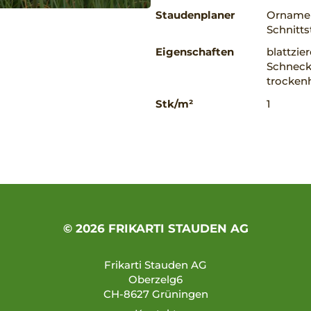
Staudenplaner
Ornamen
Schnitts
Eigenschaften
blattzie
Schnecke
trockenh
Stk/m²
1
© 2026 FRIKARTI STAUDEN AG
Frikarti Stauden AG
Oberzelg6
CH-8627 Grüningen