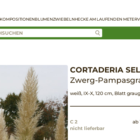
KOMPOSITIONEN
BLUMENZWIEBELN
HECKE AM LAUFENDEN METER
V
CORTADERIA SEL
Zwerg-Pampasgr
weiß, IX-X, 120 cm, Blatt grau
C 2
ab 
nicht lieferbar