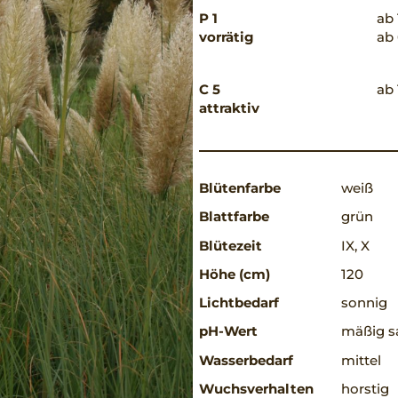
P 1
ab 
vorrätig
ab 
C 5
ab 
attraktiv
Blütenfarbe
weiß
Blattfarbe
grün
Blütezeit
IX, X
Höhe (cm)
120
Lichtbedarf
sonnig
pH-Wert
mäßig sa
Wasserbedarf
mittel
Wuchsverhalten
horstig