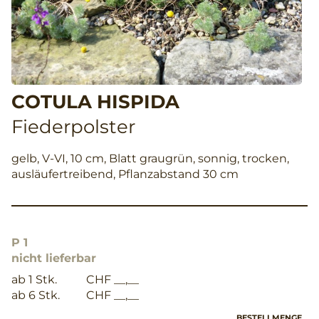
COTULA HISPIDA
Fiederpolster
gelb, V-VI, 10 cm, Blatt graugrün, sonnig, trocken,
ausläufertreibend, Pflanzabstand 30 cm
P 1
nicht lieferbar
ab 1 Stk.
CHF __,__
ab 6 Stk.
CHF __,__
BESTELLMENGE