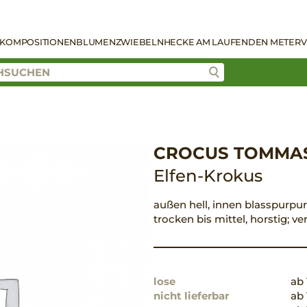
KOMPOSITIONEN
BLUMENZWIEBELN
HECKE AM LAUFENDEN METER
V
CROCUS TOMMASI
Elfen-Krokus
außen hell, innen blasspurpur, 
trocken bis mittel, horstig; 
lose
ab 
nicht lieferbar
ab 