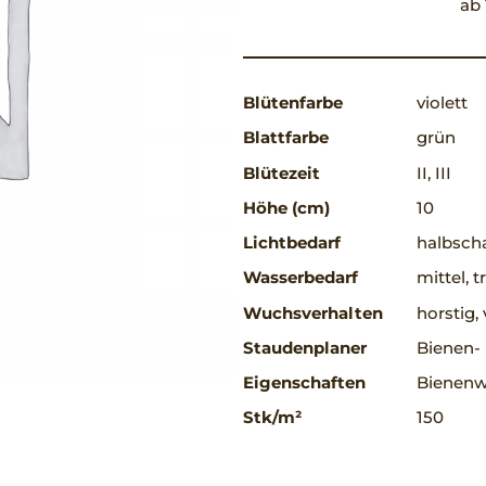
ab 
Blütenfarbe
violett
Blattfarbe
grün
Blütezeit
II, III
Höhe (cm)
10
Lichtbedarf
halbscha
Wasserbedarf
mittel, 
Wuchsverhalten
horstig
Staudenplaner
Bienen-
Eigenschaften
Bienenw
Stk/m²
150