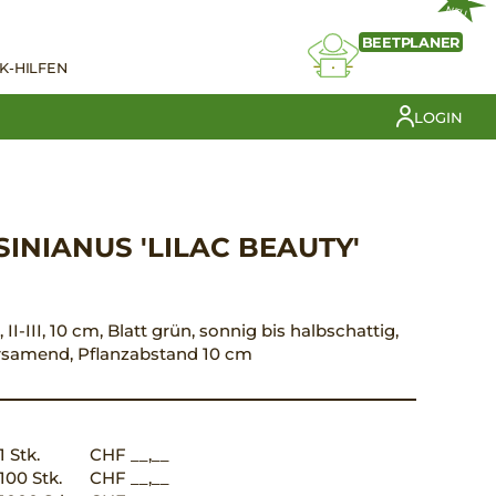
NEU
BEETPLANER
K-HILFEN
LOGIN
NIANUS 'LILAC BEAUTY'
II-III, 10 cm, Blatt grün, sonnig bis halbschattig,
versamend, Pflanzabstand 10 cm
1 Stk.
CHF __,__
100 Stk.
CHF __,__