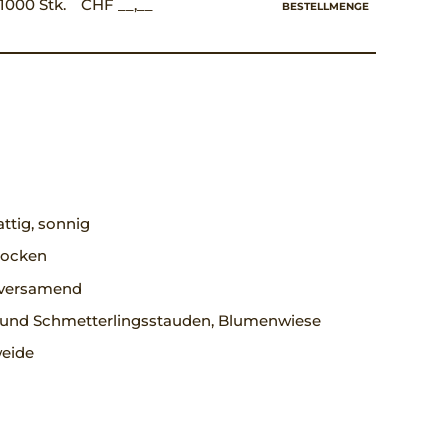
1000 Stk.
CHF __,__
BESTELLMENGE
ttig, sonnig
trocken
, versamend
 und Schmetterlingsstauden, Blumenwiese
eide