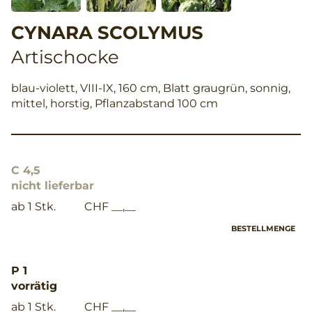
CYNARA SCOLYMUS
Artischocke
blau-violett, VIII-IX, 160 cm, Blatt graugrün, sonnig,
mittel, horstig, Pflanzabstand 100 cm
C 4,5
nicht lieferbar
ab 1 Stk.
CHF __,__
BESTELLMENGE
P 1
vorrätig
ab 1 Stk.
CHF __,__