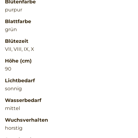
Blütenfarbe
purpur
Blattfarbe
grün
Blütezeit
VII, VIII, IX, X
Höhe (cm)
90
Lichtbedarf
sonnig
Wasserbedarf
mittel
Wuchsverhalten
horstig