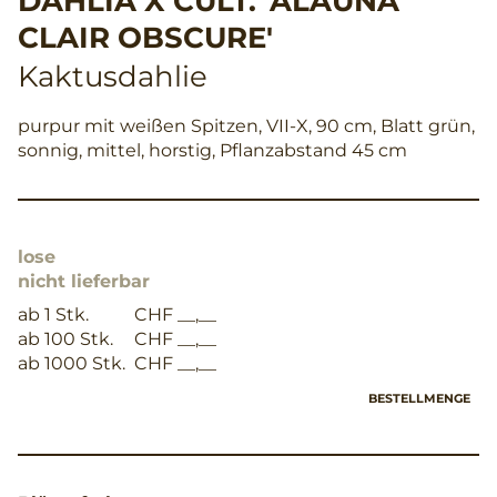
DAHLIA X CULT. 'ALAUNA
CLAIR OBSCURE'
Kaktusdahlie
purpur mit weißen Spitzen, VII-X, 90 cm, Blatt grün,
sonnig, mittel, horstig, Pflanzabstand 45 cm
lose
nicht lieferbar
ab 1 Stk.
CHF __,__
ab 100 Stk.
CHF __,__
ab 1000 Stk.
CHF __,__
BESTELLMENGE