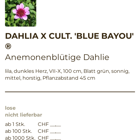
DAHLIA X CULT. 'BLUE BAYOU'
®
Anemonenblütige Dahlie
lila, dunkles Herz, VII-X, 100 cm, Blatt grün, sonnig,
mittel, horstig, Pflanzabstand 45 cm
lose
nicht lieferbar
ab 1 Stk.
CHF __,__
ab 100 Stk.
CHF __,__
ab 1000 Stk.
CHF __,__