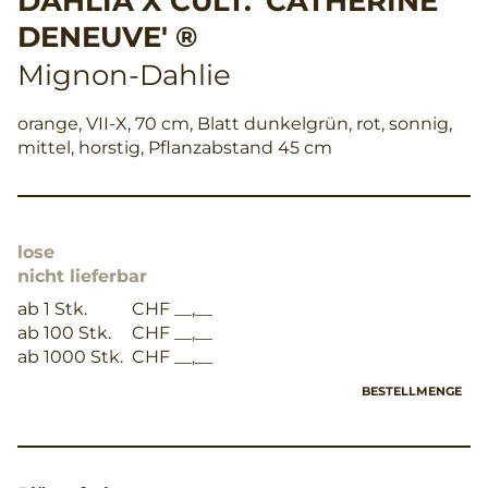
DAHLIA X CULT. 'CATHERINE
DENEUVE' ®
Mignon-Dahlie
orange, VII-X, 70 cm, Blatt dunkelgrün, rot, sonnig,
mittel, horstig, Pflanzabstand 45 cm
lose
nicht lieferbar
ab 1 Stk.
CHF __,__
ab 100 Stk.
CHF __,__
ab 1000 Stk.
CHF __,__
BESTELLMENGE