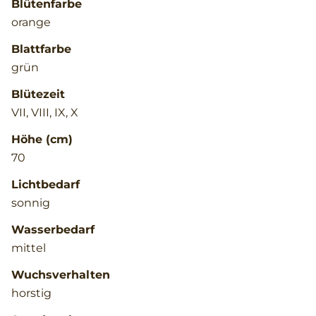
Blütenfarbe
orange
Blattfarbe
grün
Blütezeit
VII, VIII, IX, X
Höhe (cm)
70
Lichtbedarf
sonnig
Wasserbedarf
mittel
Wuchsverhalten
horstig