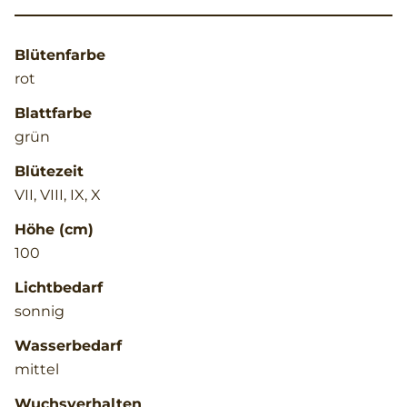
Blütenfarbe
rot
Blattfarbe
grün
Blütezeit
VII, VIII, IX, X
Höhe (cm)
100
Lichtbedarf
sonnig
Wasserbedarf
mittel
Wuchsverhalten