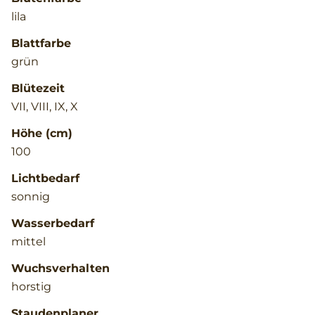
lila
Blattfarbe
grün
Blütezeit
VII, VIII, IX, X
Höhe (cm)
100
Lichtbedarf
sonnig
Wasserbedarf
mittel
Wuchsverhalten
horstig
Staudenplaner