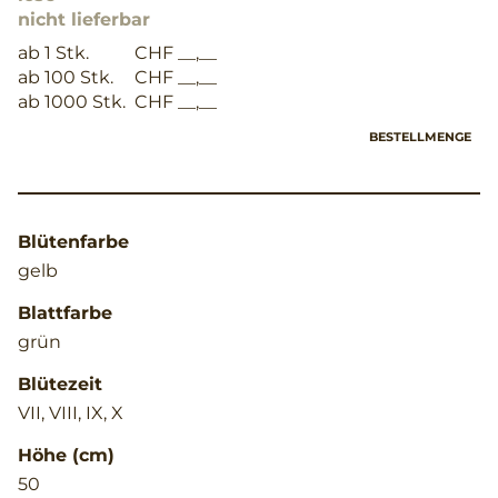
nicht lieferbar
ab 1 Stk.
CHF __,__
ab 100 Stk.
CHF __,__
ab 1000 Stk.
CHF __,__
BESTELLMENGE
Blütenfarbe
gelb
Blattfarbe
grün
Blütezeit
VII, VIII, IX, X
Höhe (cm)
50