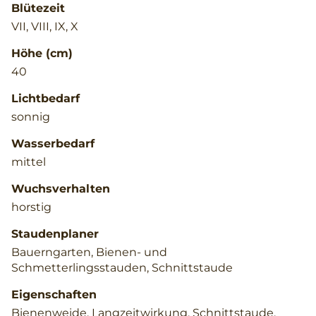
Blütezeit
VII, VIII, IX, X
Höhe (cm)
40
Lichtbedarf
sonnig
Wasserbedarf
mittel
Wuchsverhalten
horstig
Staudenplaner
Bauerngarten, Bienen- und
Schmetterlingsstauden, Schnittstaude
Eigenschaften
Bienenweide, Langzeitwirkung, Schnittstaude,