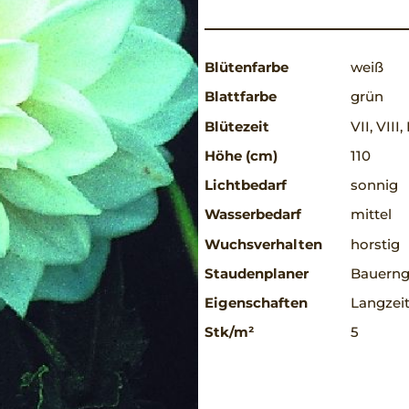
Blütenfarbe
weiß
Blattfarbe
grün
Blütezeit
VII, VIII, 
Höhe (cm)
110
Lichtbedarf
sonnig
Wasserbedarf
mittel
Wuchsverhalten
horstig
Staudenplaner
Bauerng
Eigenschaften
Langzeit
Stk/m²
5