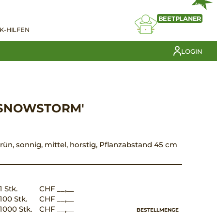
NEU
BEETPLANER
K-HILFEN
LOGIN
 'SNOWSTORM'
 grün, sonnig, mittel, horstig, Pflanzabstand 45 cm
1 Stk.
CHF __,__
100 Stk.
CHF __,__
1000 Stk.
CHF __,__
BESTELLMENGE