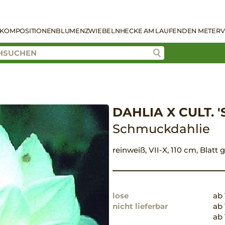
KOMPOSITIONEN
BLUMENZWIEBELN
HECKE AM LAUFENDEN METER
V
DAHLIA X CULT.
Schmuckdahlie
reinweiß, VII-X, 110 cm, Blatt
lose
ab 
nicht lieferbar
ab 
ab 