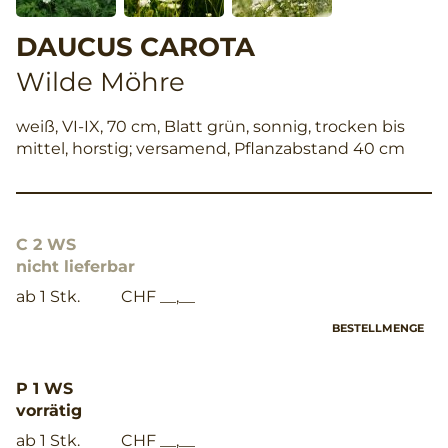
DAUCUS CAROTA
Wilde Möhre
weiß, VI-IX, 70 cm, Blatt grün, sonnig, trocken bis
mittel, horstig; versamend, Pflanzabstand 40 cm
C 2 WS
nicht lieferbar
ab 1 Stk.
CHF __,__
BESTELLMENGE
P 1 WS
vorrätig
ab 1 Stk.
CHF __,__