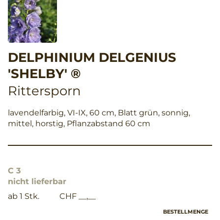
DELPHINIUM DELGENIUS
'SHELBY' ®
Rittersporn
lavendelfarbig, VI-IX, 60 cm, Blatt grün, sonnig,
mittel, horstig, Pflanzabstand 60 cm
C 3
nicht lieferbar
ab 1 Stk.
CHF __,__
BESTELLMENGE