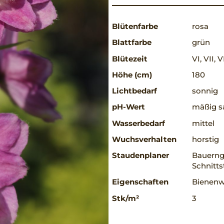
Blütenfarbe
rosa
Blattfarbe
grün
Blütezeit
VI, VII, V
Höhe (cm)
180
Lichtbedarf
sonnig
pH-Wert
mäßig sa
Wasserbedarf
mittel
Wuchsverhalten
horstig
Staudenplaner
Bauerng
Schnitt
Eigenschaften
Bienenw
Stk/m²
3