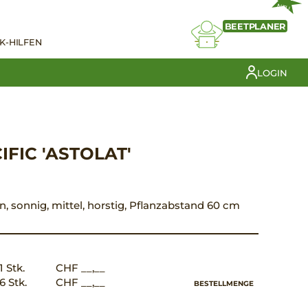
NEU
BEETPLANER
K-HILFEN
LOGIN
FIC 'ASTOLAT'
rün, sonnig, mittel, horstig, Pflanzabstand 60 cm
1 Stk.
CHF __,__
6 Stk.
CHF __,__
BESTELLMENGE