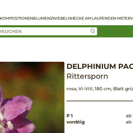
KOMPOSITIONEN
BLUMENZWIEBELN
HECKE AM LAUFENDEN METER
V
DELPHINIUM PACI
Rittersporn
rosa, VI-VIII, 180 cm, Blatt g
P 1
ab 
vorrätig
ab 