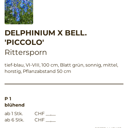
DELPHINIUM X BELL.
'PICCOLO'
Rittersporn
tief-blau, VI-VIII, 100 cm, Blatt grün, sonnig, mittel,
horstig, Pflanzabstand 50 cm
P 1
blühend
ab 1 Stk.
CHF __,__
ab 6 Stk.
CHF __,__