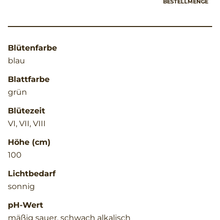
BESTELLMENGE
Blütenfarbe
blau
Blattfarbe
grün
Blütezeit
VI, VII, VIII
Höhe (cm)
100
Lichtbedarf
sonnig
pH-Wert
mäßig sauer, schwach alkalisch