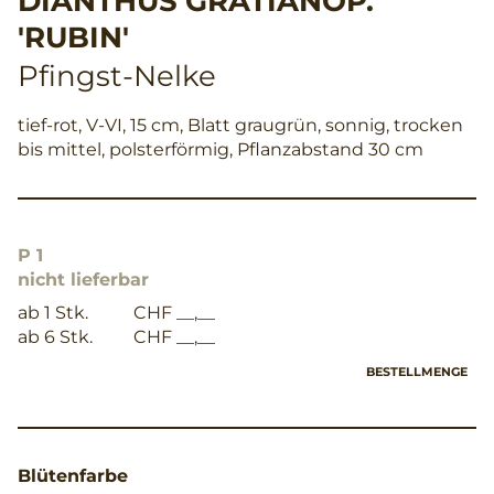
DIANTHUS GRATIANOP.
'RUBIN'
Pfingst-Nelke
tief-rot, V-VI, 15 cm, Blatt graugrün, sonnig, trocken
bis mittel, polsterförmig, Pflanzabstand 30 cm
P 1
nicht lieferbar
ab 1 Stk.
CHF __,__
ab 6 Stk.
CHF __,__
BESTELLMENGE
Blütenfarbe