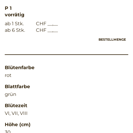
P 1
vorrätig
ab 1 Stk.
CHF __,__
ab 6 Stk.
CHF __,__
BESTELLMENGE
Blütenfarbe
rot
Blattfarbe
grün
Blütezeit
VI, VII, VIII
Höhe (cm)
30