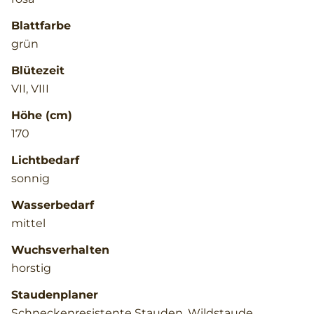
Blattfarbe
grün
Blütezeit
VII, VIII
Höhe (cm)
170
Lichtbedarf
sonnig
Wasserbedarf
mittel
Wuchsverhalten
horstig
Staudenplaner
Schneckenresistente Stauden, Wildstaude