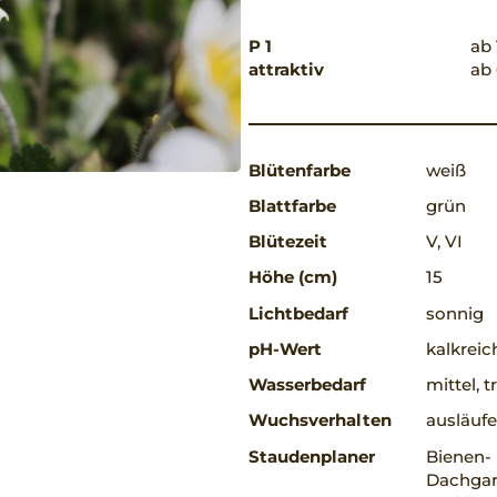
P 1
ab 
attraktiv
ab 
Blütenfarbe
weiß
Blattfarbe
grün
Blütezeit
V, VI
Höhe (cm)
15
Lichtbedarf
sonnig
pH-Wert
kalkreic
Wasserbedarf
mittel, 
Wuchsverhalten
ausläufe
Staudenplaner
Bienen-
Dachgart