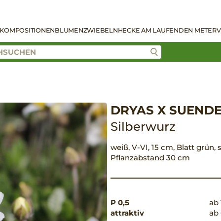
KOMPOSITIONEN
BLUMENZWIEBELN
HECKE AM LAUFENDEN METER
V
DRYAS X SUEND
Silberwurz
weiß, V-VI, 15 cm, Blatt grün, 
Pflanzabstand 30 cm
P 0,5
ab 
attraktiv
ab 