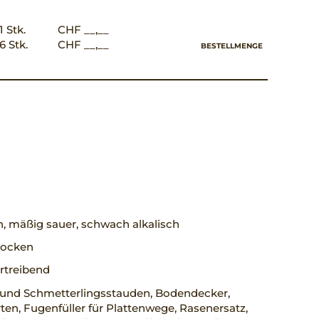
1 Stk.
CHF __,__
6 Stk.
CHF __,__
BESTELLMENGE
h, mäßig sauer, schwach alkalisch
trocken
rtreibend
 und Schmetterlingsstauden, Bodendecker,
en, Fugenfüller für Plattenwege, Rasenersatz,