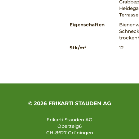
Grabbepf
Heidega
Terrass
Eigenschaften
Bienenw
Schnecke
trockenh
Stk/m²
12
© 2026 FRIKARTI STAUDEN AG
Frikarti Stauden AG
Oberzelg6
CH-8627 Grüningen