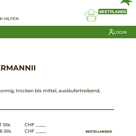
NEU
BEETPLANER
K-HILFEN
LOGIN
ERMANNII
sonnig, trocken bis mittel, ausläufertreibend,
1 Stk.
CHF __,__
6 Stk.
CHF __,__
BESTELLMENGE