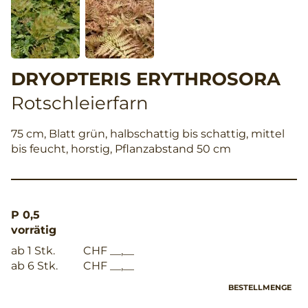
DRYOPTERIS ERYTHROSORA
Rotschleierfarn
75 cm, Blatt grün, halbschattig bis schattig, mittel
bis feucht, horstig, Pflanzabstand 50 cm
P 0,5
vorrätig
ab 1 Stk.
CHF __,__
ab 6 Stk.
CHF __,__
BESTELLMENGE