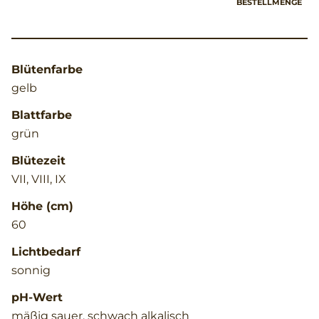
BESTELLMENGE
Blütenfarbe
gelb
Blattfarbe
grün
Blütezeit
VII, VIII, IX
Höhe (cm)
60
Lichtbedarf
sonnig
pH-Wert
mäßig sauer, schwach alkalisch