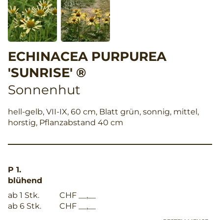
ECHINACEA PURPUREA
'SUNRISE' ®
Sonnenhut
hell-gelb, VII-IX, 60 cm, Blatt grün, sonnig, mittel,
horstig, Pflanzabstand 40 cm
P 1.
blühend
ab 1 Stk.
CHF __,__
ab 6 Stk.
CHF __,__