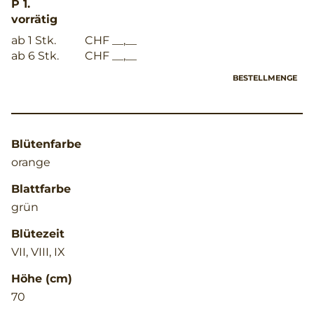
P 1.
vorrätig
ab 1 Stk.
CHF __,__
ab 6 Stk.
CHF __,__
BESTELLMENGE
Blütenfarbe
orange
Blattfarbe
grün
Blütezeit
VII, VIII, IX
Höhe (cm)
70