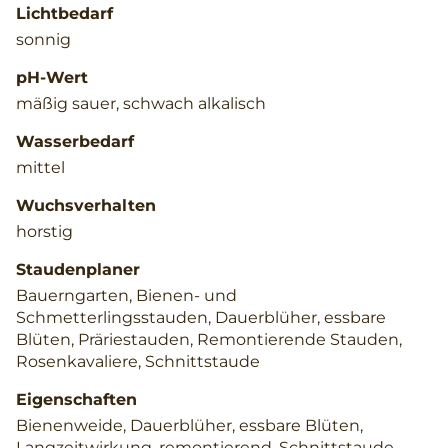
Lichtbedarf
sonnig
pH-Wert
mäßig sauer, schwach alkalisch
Wasserbedarf
mittel
Wuchsverhalten
horstig
Staudenplaner
Bauerngarten, Bienen- und
Schmetterlingsstauden, Dauerblüher, essbare
Blüten, Präriestauden, Remontierende Stauden,
Rosenkavaliere, Schnittstaude
Eigenschaften
Bienenweide, Dauerblüher, essbare Blüten,
Langzeitwirkung, remontierend, Schnittstaude,