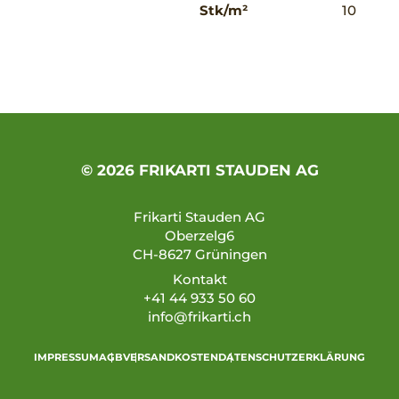
Stk/m²
10
© 2026 FRIKARTI STAUDEN AG
Frikarti Stauden AG
Oberzelg6
CH-8627 Grüningen
Kontakt
+41 44 933 50 60
info@frikarti.ch
IMPRESSUM
AGB
VERSANDKOSTEN
DATENSCHUTZERKLÄRUNG