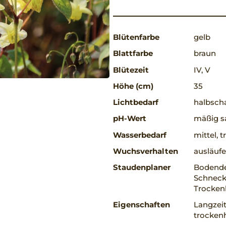
Blütenfarbe
gelb
Blattfarbe
braun
Blütezeit
IV, V
Höhe (cm)
35
Lichtbedarf
halbscha
pH-Wert
mäßig sa
Wasserbedarf
mittel, 
Wuchsverhalten
ausläufe
Staudenplaner
Bodende
Schnecke
Trocken
Eigenschaften
Langzeit
trockenh