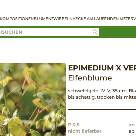
KOMPOSITIONEN
BLUMENZWIEBELN
HECKE AM LAUFENDEN METER
V
EPIMEDIUM X VE
Elfenblume
schwefelgelb, IV-V, 35 cm, Bl
bis schattig, trocken bis mitt
P 0,5
ab 
nicht lieferbar
ab 