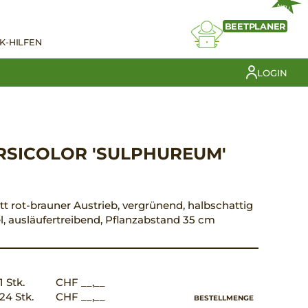
NEU
BEETPLANER
K-HILFEN
LOGIN
RSICOLOR 'SULPHUREUM'
att rot-brauner Austrieb, vergrünend, halbschattig
el, ausläufertreibend, Pflanzabstand 35 cm
1 Stk.
CHF __,__
24 Stk.
CHF __,__
BESTELLMENGE