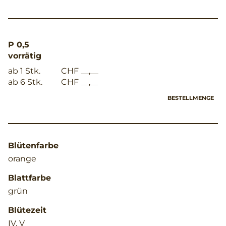
P 0,5
vorrätig
ab 1 Stk.
CHF __,__
ab 6 Stk.
CHF __,__
BESTELLMENGE
Blütenfarbe
orange
Blattfarbe
grün
Blütezeit
IV, V