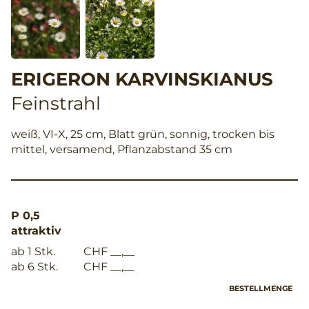
ERIGERON KARVINSKIANUS
Feinstrahl
weiß, VI-X, 25 cm, Blatt grün, sonnig, trocken bis
mittel, versamend, Pflanzabstand 35 cm
P 0,5
attraktiv
ab 1 Stk.
CHF __,__
ab 6 Stk.
CHF __,__
BESTELLMENGE