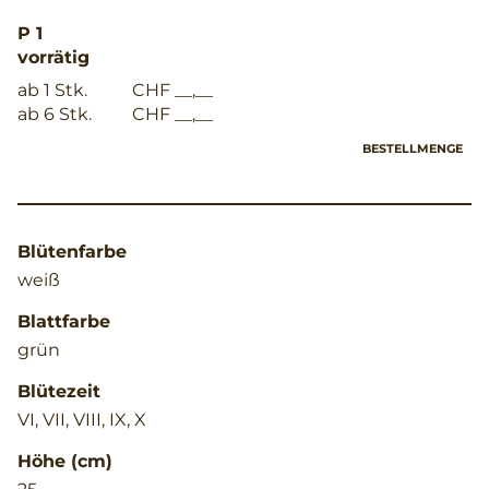
P 1
vorrätig
ab 1 Stk.
CHF __,__
ab 6 Stk.
CHF __,__
BESTELLMENGE
Blütenfarbe
weiß
Blattfarbe
grün
Blütezeit
VI, VII, VIII, IX, X
Höhe (cm)