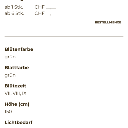
ab 1 Stk.
CHF __,__
ab 6 Stk.
CHF __,__
BESTELLMENGE
Blütenfarbe
grün
Blattfarbe
grün
Blütezeit
VII, VIII, IX
Höhe (cm)
150
Lichtbedarf