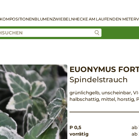
KOMPOSITIONEN
BLUMENZWIEBELN
HECKE AM LAUFENDEN METER
V
EUONYMUS FORTU
Spindelstrauch
grünlichgelb, unscheinbar, VI-
halbschattig, mittel, horstig
P 0,5
ab 
vorrätig
ab 