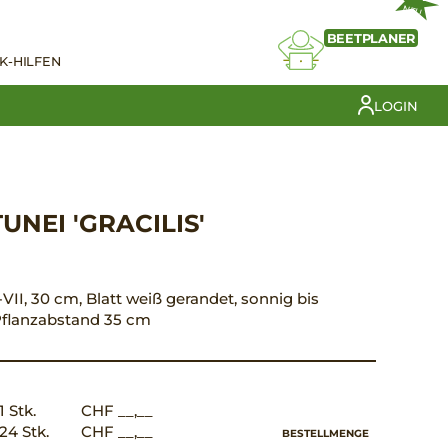
NEU
BEETPLANER
K-HILFEN
LOGIN
NEI 'GRACILIS'
VII, 30 cm, Blatt weiß gerandet, sonnig bis
, Pflanzabstand 35 cm
1 Stk.
CHF __,__
24 Stk.
CHF __,__
BESTELLMENGE