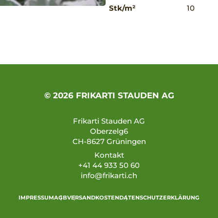
Stk/m²
10
© 2026 FRIKARTI STAUDEN AG
Frikarti Stauden AG
Oberzelg6
CH-8627 Grüningen
Kontakt
+41 44 933 50 60
info@frikarti.ch
IMPRESSUM
AGB
VERSANDKOSTEN
DATENSCHUTZERKLÄRUNG