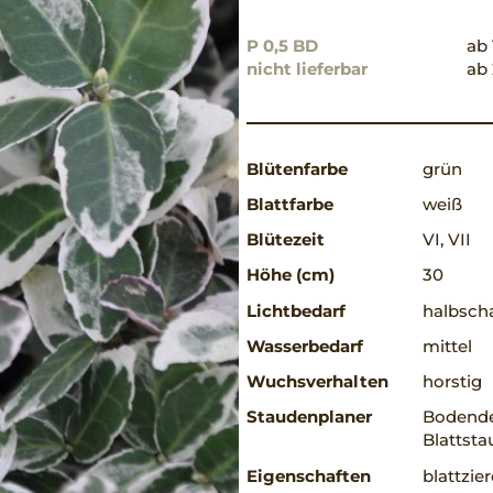
P 0,5 BD
ab 
nicht lieferbar
ab 
Blütenfarbe
grün
Blattfarbe
weiß
Blütezeit
VI, VII
Höhe (cm)
30
Lichtbedarf
halbscha
Wasserbedarf
mittel
Wuchsverhalten
horstig
Staudenplaner
Bodende
Blattst
Eigenschaften
blattzie