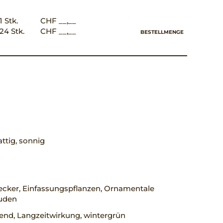
1 Stk.
CHF __,__
24 Stk.
CHF __,__
BESTELLMENGE
ttig, sonnig
cker, Einfassungspflanzen, Ornamentale
auden
rend, Langzeitwirkung, wintergrün