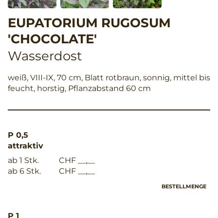
EUPATORIUM RUGOSUM
'CHOCOLATE'
Wasserdost
weiß, VIII-IX, 70 cm, Blatt rotbraun, sonnig, mittel bis
feucht, horstig, Pflanzabstand 60 cm
P 0,5
attraktiv
ab 1 Stk.
CHF __,__
ab 6 Stk.
CHF __,__
BESTELLMENGE
P 1