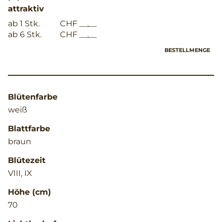
attraktiv
ab 1 Stk.
CHF __,__
ab 6 Stk.
CHF __,__
BESTELLMENGE
Blütenfarbe
weiß
Blattfarbe
braun
Blütezeit
VIII, IX
Höhe (cm)
70