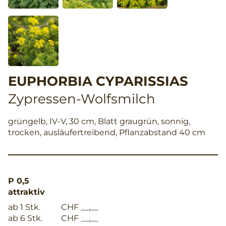
EUPHORBIA CYPARISSIAS
Zypressen-Wolfsmilch
grüngelb, IV-V, 30 cm, Blatt graugrün, sonnig,
trocken, ausläufertreibend, Pflanzabstand 40 cm
P 0,5
attraktiv
ab 1 Stk.
CHF __,__
ab 6 Stk.
CHF __,__