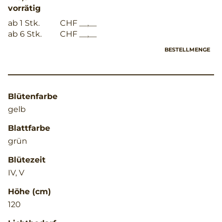
vorrätig
ab 1 Stk.
CHF __,__
ab 6 Stk.
CHF __,__
BESTELLMENGE
Blütenfarbe
gelb
Blattfarbe
grün
Blütezeit
IV, V
Höhe (cm)
120