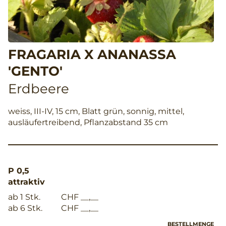
FRAGARIA X ANANASSA
'GENTO'
Erdbeere
weiss, III-IV, 15 cm, Blatt grün, sonnig, mittel,
ausläufertreibend, Pflanzabstand 35 cm
P 0,5
attraktiv
ab 1 Stk.
CHF __,__
ab 6 Stk.
CHF __,__
BESTELLMENGE