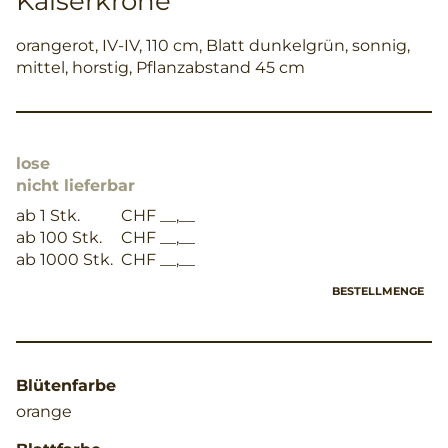
Kaiserkrone
orangerot, IV-IV, 110 cm, Blatt dunkelgrün, sonnig,
mittel, horstig, Pflanzabstand 45 cm
lose
nicht lieferbar
ab 1 Stk.
CHF __,__
ab 100 Stk.
CHF __,__
ab 1000 Stk.
CHF __,__
BESTELLMENGE
Blütenfarbe
orange