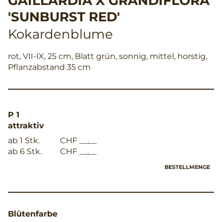
GAILLARDIA X GRANDIFLORA
'SUNBURST RED'
Kokardenblume
rot, VII-IX, 25 cm, Blatt grün, sonnig, mittel, horstig,
Pflanzabstand 35 cm
P 1
attraktiv
ab 1 Stk.
CHF __,__
ab 6 Stk.
CHF __,__
BESTELLMENGE
Blütenfarbe