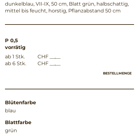
dunkelblau, VII-IX, 50 cm, Blatt grün, halbschattig,
mittel bis feucht, horstig, Pflanzabstand 50 cm
P 0,5
vorrätig
ab 1 Stk.
CHF __,__
ab 6 Stk.
CHF __,__
BESTELLMENGE
Blütenfarbe
blau
Blattfarbe
grün