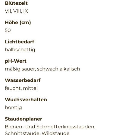
Blütezeit
VII, VIII, IX
Höhe (cm)
50
Lichtbedarf
halbschattig
pH-Wert
mäßig sauer, schwach alkalisch
Wasserbedarf
feucht, mittel
Wuchsverhalten
horstig
Staudenplaner
Bienen- und Schmetterlingsstauden,
Schnittstaude, Wildstaude