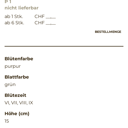
P 1
nicht lieferbar
ab 1 Stk.
CHF __,__
ab 6 Stk.
CHF __,__
BESTELLMENGE
Blütenfarbe
purpur
Blattfarbe
grün
Blütezeit
VI, VII, VIII, IX
Höhe (cm)
15