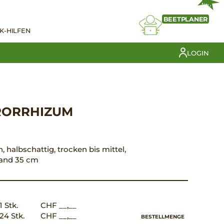
NEU
BEETPLANER
K-HILFEN
LOGIN
RORRHIZUM
, halbschattig, trocken bis mittel,
tand 35 cm
1 Stk.
CHF __,__
24 Stk.
CHF __,__
BESTELLMENGE