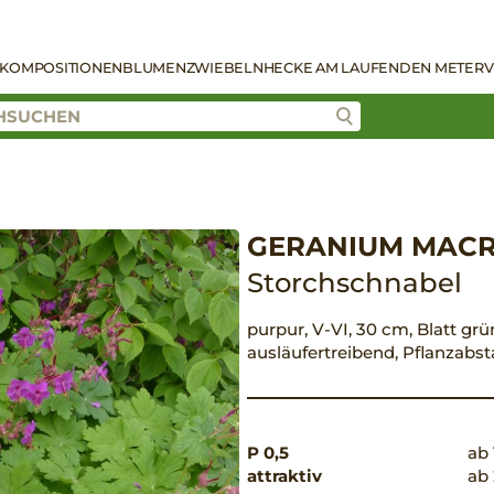
KOMPOSITIONEN
BLUMENZWIEBELN
HECKE AM LAUFENDEN METER
V
GERANIUM MAC
Storchschnabel
purpur, V-VI, 30 cm, Blatt grün
ausläufertreibend, Pflanzabs
P 0,5
ab 
attraktiv
ab 