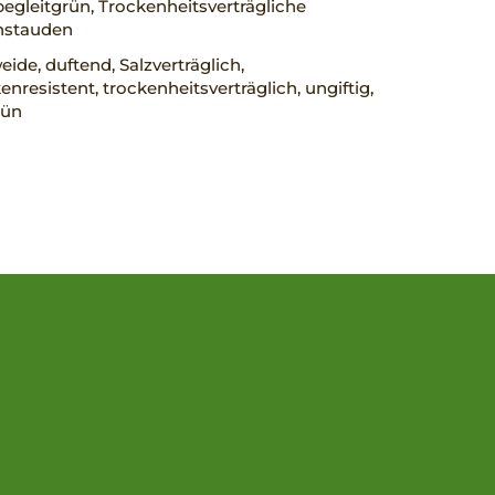
egleitgrün, Trockenheitsverträgliche
nstauden
ide, duftend, Salzverträglich,
nresistent, trockenheitsverträglich, ungiftig,
rün