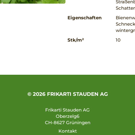
Straßenb
Schatte
Eigenschaften
Bienenwe
Schnecke
winterg
Stk/m²
10
© 2026 FRIKARTI STAUDEN AG
Frikarti Stauden AG
Oberzelg6
CH-8627 Grüningen
Kontakt