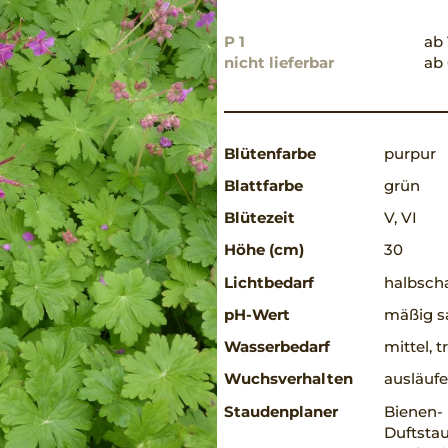
P 1
ab 
nicht lieferbar
ab 
Blütenfarbe
purpur
Blattfarbe
grün
Blütezeit
V, VI
Höhe (cm)
30
Lichtbedarf
halbscha
pH-Wert
mäßig sa
Wasserbedarf
mittel, 
Wuchsverhalten
ausläufe
Staudenplaner
Bienen-
Duftsta