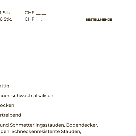
1 Stk.
CHF __,__
6 Stk.
CHF __,__
BESTELLMENGE
ttig
uer, schwach alkalisch
trocken
rtreibend
 und Schmetterlingsstauden, Bodendecker,
uden, Schneckenresistente Stauden,