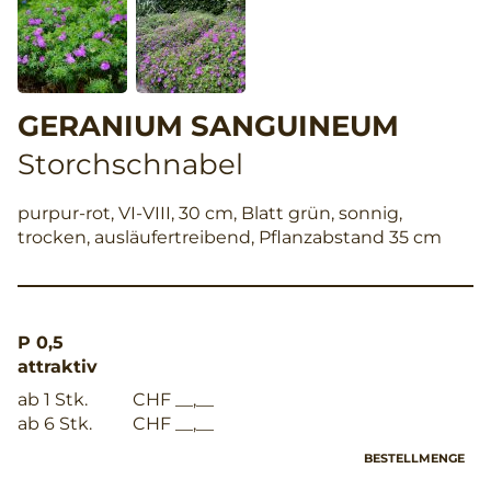
GERANIUM SANGUINEUM
Storchschnabel
purpur-rot, VI-VIII, 30 cm, Blatt grün, sonnig,
trocken, ausläufertreibend, Pflanzabstand 35 cm
P 0,5
attraktiv
ab 1 Stk.
CHF __,__
ab 6 Stk.
CHF __,__
BESTELLMENGE