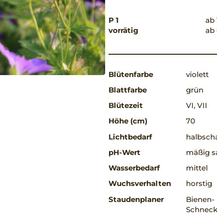
P 1
ab 
vorrätig
ab 
Blütenfarbe
violett
Blattfarbe
grün
Blütezeit
VI, VII
Höhe (cm)
70
Lichtbedarf
halbscha
pH-Wert
mäßig sa
Wasserbedarf
mittel
Wuchsverhalten
horstig
Staudenplaner
Bienen-
Schneck