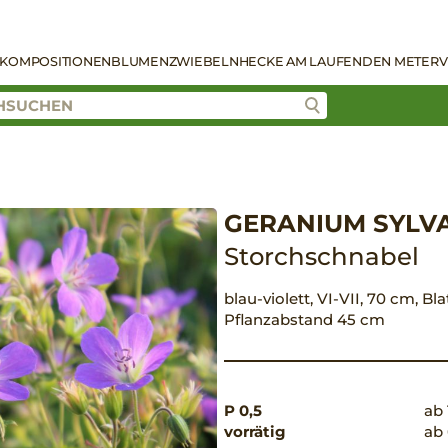
KOMPOSITIONEN
BLUMENZWIEBELN
HECKE AM LAUFENDEN METER
V
GERANIUM SYLV
Storchschnabel
blau-violett, VI-VII, 70 cm, Bla
Pflanzabstand 45 cm
P 0,5
ab 
vorrätig
ab 