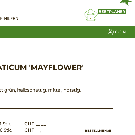
NEU
BEETPLANER
K-HILFEN
LOGIN
ATICUM 'MAYFLOWER'
tt grün, halbschattig, mittel, horstig,
1 Stk.
CHF __,__
6 Stk.
CHF __,__
BESTELLMENGE