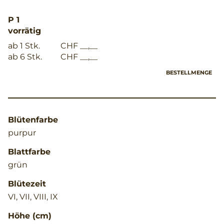
P 1
vorrätig
ab 1 Stk.
CHF __,__
ab 6 Stk.
CHF __,__
BESTELLMENGE
Blütenfarbe
purpur
Blattfarbe
grün
Blütezeit
VI, VII, VIII, IX
Höhe (cm)