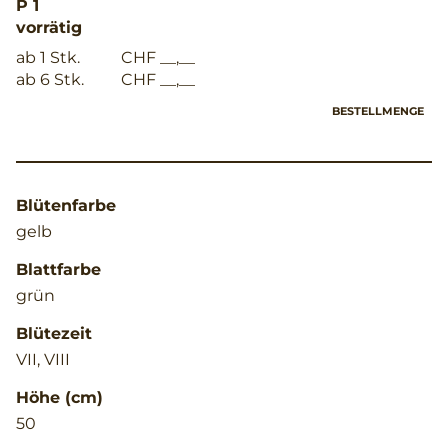
P 1
vorrätig
ab 1 Stk.
CHF __,__
ab 6 Stk.
CHF __,__
BESTELLMENGE
Blütenfarbe
gelb
Blattfarbe
grün
Blütezeit
VII, VIII
Höhe (cm)
50