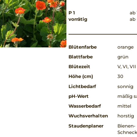
P 1
ab 
vorrätig
ab 
Blütenfarbe
orange
Blattfarbe
grün
Blütezeit
V, VI, VII
Höhe (cm)
30
Lichtbedarf
sonnig
pH-Wert
mäßig sa
Wasserbedarf
mittel
Wuchsverhalten
horstig
Staudenplaner
Bienen-
Schneck