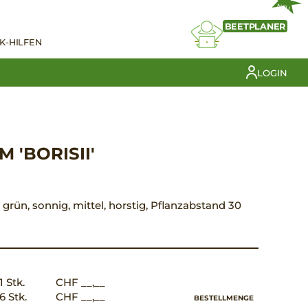
NEU
BEETPLANER
K-HILFEN
LOGIN
 'BORISII'
t grün, sonnig, mittel, horstig, Pflanzabstand 30
1 Stk.
CHF __,__
6 Stk.
CHF __,__
BESTELLMENGE