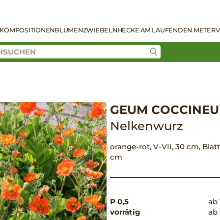
KOMPOSITIONEN
BLUMENZWIEBELN
HECKE AM LAUFENDEN METER
V
GEUM COCCINEUM
Nelkenwurz
orange-rot, V-VII, 30 cm, Blat
cm
P 0,5
ab 
vorrätig
ab 