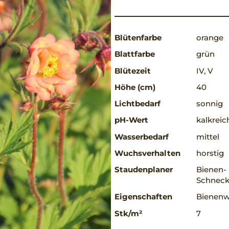
Blütenfarbe
orange
Blattfarbe
grün
Blütezeit
IV, V
Höhe (cm)
40
Lichtbedarf
sonnig
pH-Wert
kalkreic
Wasserbedarf
mittel
Wuchsverhalten
horstig
Staudenplaner
Bienen-
Schneck
Eigenschaften
Bienenwe
Stk/m²
7