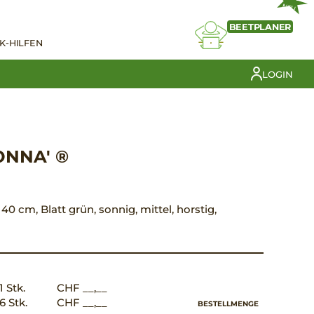
NEU
BEETPLANER
K-HILFEN
LOGIN
ONNA' ®
0 cm, Blatt grün, sonnig, mittel, horstig,
1 Stk.
CHF __,__
6 Stk.
CHF __,__
BESTELLMENGE