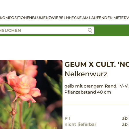
KOMPOSITIONEN
BLUMENZWIEBELN
HECKE AM LAUFENDEN METER
V
GEUM X CULT. 'N
Nelkenwurz
gelb mit orangem Rand, IV-V, 4
Pflanzabstand 40 cm
P 1
ab 
nicht lieferbar
ab 