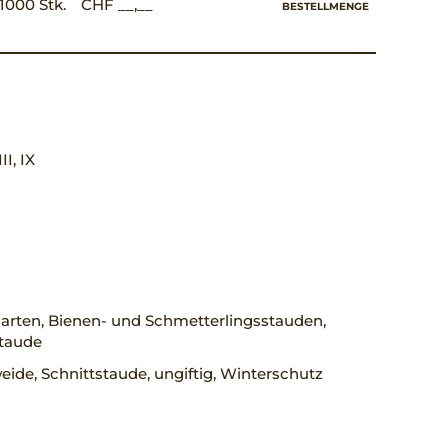
1000 Stk.
CHF __,__
BESTELLMENGE
III, IX
arten, Bienen- und Schmetterlingsstauden,
staude
ide, Schnittstaude, ungiftig, Winterschutz