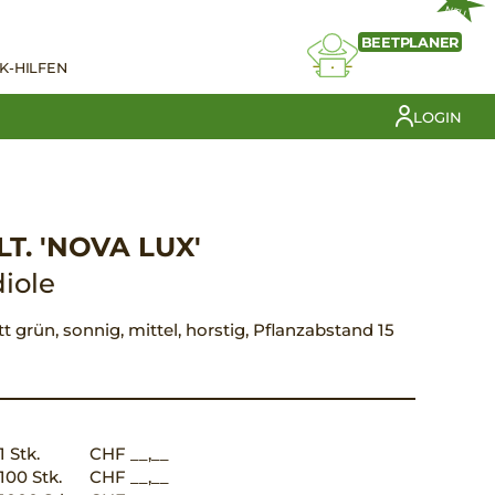
NEU
BEETPLANER
K-HILFEN
LOGIN
T. 'NOVA LUX'
iole
tt grün, sonnig, mittel, horstig, Pflanzabstand 15
1 Stk.
CHF __,__
100 Stk.
CHF __,__