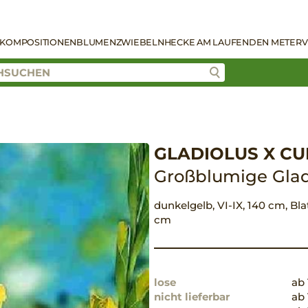
KOMPOSITIONEN
BLUMENZWIEBELN
HECKE AM LAUFENDEN METER
V
GLADIOLUS X CUL
Großblumige Glad
dunkelgelb, VI-IX, 140 cm, Bla
cm
lose
ab 
nicht lieferbar
ab 