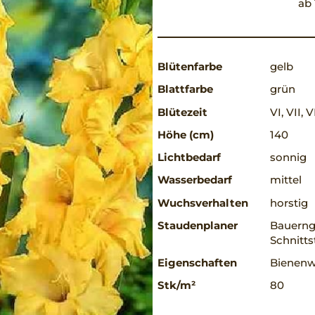
ab 
Blütenfarbe
gelb
Blattfarbe
grün
Blütezeit
VI, VII, V
Höhe (cm)
140
Lichtbedarf
sonnig
Wasserbedarf
mittel
Wuchsverhalten
horstig
Staudenplaner
Bauerng
Schnitt
Eigenschaften
Bienenwe
Stk/m²
80