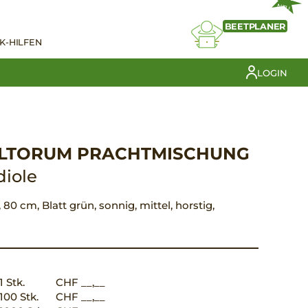
NEU
BEETPLANER
K-HILFEN
LOGIN
ULTORUM PRACHTMISCHUNG
diole
IX, 80 cm, Blatt grün, sonnig, mittel, horstig,
1 Stk.
CHF __,__
100 Stk.
CHF __,__