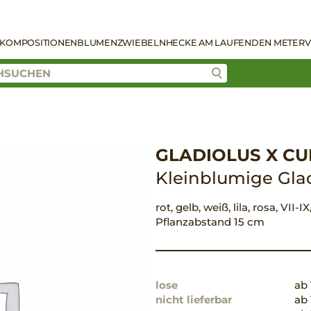
KOMPOSITIONEN
BLUMENZWIEBELN
HECKE AM LAUFENDEN METER
V
GLADIOLUS X C
Kleinblumige Gla
rot, gelb, weiß, lila, rosa, VII-
Pflanzabstand 15 cm
lose
ab 
nicht lieferbar
ab 