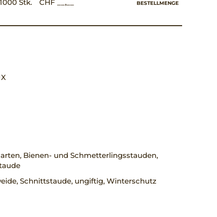
1000 Stk.
CHF __,__
BESTELLMENGE
 IX
arten, Bienen- und Schmetterlingsstauden,
staude
ide, Schnittstaude, ungiftig, Winterschutz