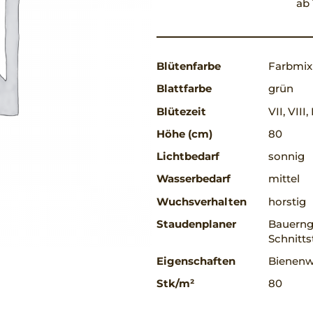
ab 
Blütenfarbe
Farbmix
Blattfarbe
grün
Blütezeit
VII, VIII,
Höhe (cm)
80
Lichtbedarf
sonnig
Wasserbedarf
mittel
Wuchsverhalten
horstig
Staudenplaner
Bauerng
Schnitt
Eigenschaften
Bienenwe
Stk/m²
80