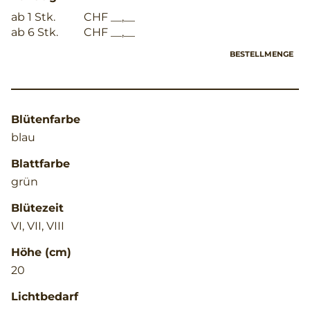
ab 1 Stk.
CHF __,__
ab 6 Stk.
CHF __,__
BESTELLMENGE
Blütenfarbe
blau
Blattfarbe
grün
Blütezeit
VI, VII, VIII
Höhe (cm)
20
Lichtbedarf