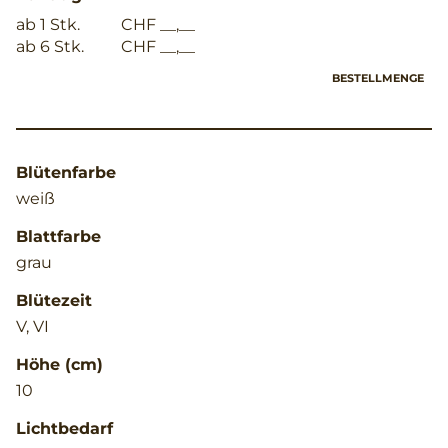
ab 1 Stk.
CHF __,__
ab 6 Stk.
CHF __,__
BESTELLMENGE
Blütenfarbe
weiß
Blattfarbe
grau
Blütezeit
V, VI
Höhe (cm)
10
Lichtbedarf